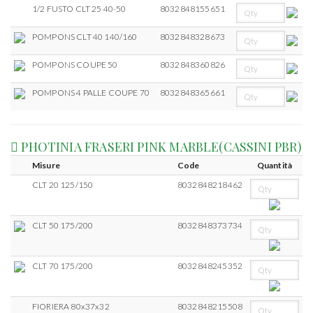
1/2 FUSTO CLT 25 40-50
8032848155651
POMPONS CLT 40 140/160
8032848328673
POMPONS COUPE 50
8032848360826
POMPONS 4 PALLE COUPE 70
8032848365661
PHOTINIA FRASERI PINK MARBLE(CASSINI PBR)
Misure
Code
Quantità
CLT 20 125/150
8032848218462
CLT 50 175/200
8032848373734
CLT 70 175/200
8032848245352
FIORIERA 80x37x32
8032848215508