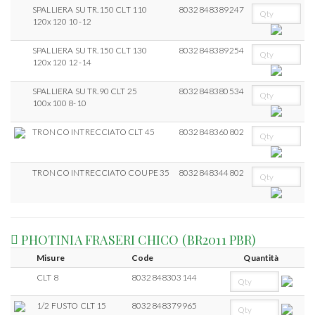
SPALLIERA SU TR.150 CLT 110
8032848389247
120x120 10-12
SPALLIERA SU TR.150 CLT 130
8032848389254
120x120 12-14
SPALLIERA SU TR.90 CLT 25
8032848380534
100x100 8-10
TRONCO INTRECCIATO CLT 45
8032848360802
TRONCO INTRECCIATO COUPE 35
8032848344802
PHOTINIA FRASERI CHICO (BR2011 PBR)
Misure
Code
Quantità
CLT 8
8032848303144
1/2 FUSTO CLT 15
8032848379965