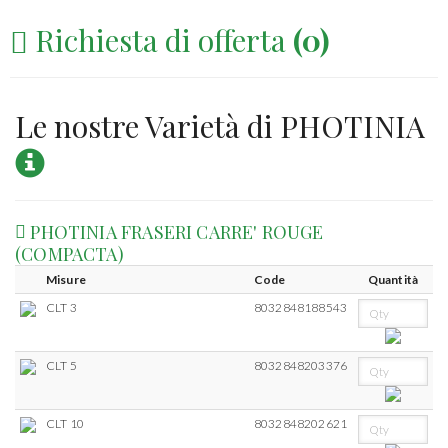
Richiesta di offerta
(
0
)
Le nostre Varietà di PHOTINIA
PHOTINIA FRASERI CARRE' ROUGE
(COMPACTA)
Misure
Code
Quantità
CLT 3
8032848188543
CLT 5
8032848203376
CLT 10
8032848202621