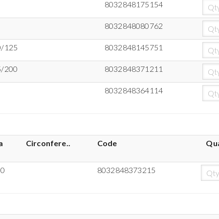
8032848175154
8032848080762
0/125
8032848145751
5/200
8032848371211
8032848364114
a
Circonfere..
Code
Qua
00
8032848373215