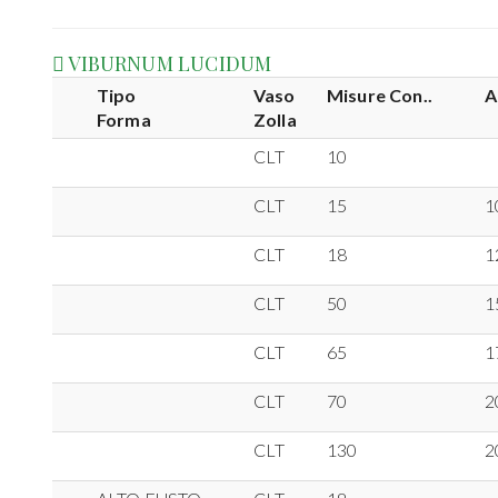
VIBURNUM LUCIDUM
Tipo
Vaso
Misure Con..
A
Forma
Zolla
CLT
10
CLT
15
1
CLT
18
1
CLT
50
1
CLT
65
1
CLT
70
2
CLT
130
2