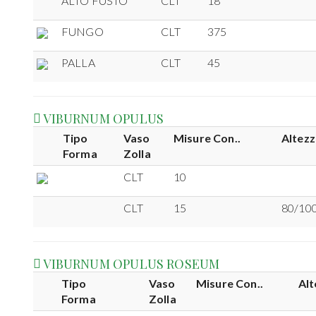
ALTO FUSTO
CLT
18
FUNGO
CLT
375
PALLA
CLT
45
VIBURNUM OPULUS
Tipo
Vaso
Misure Con..
Altezz
Forma
Zolla
CLT
10
CLT
15
80/10
VIBURNUM OPULUS ROSEUM
Tipo
Vaso
Misure Con..
Alt
Forma
Zolla