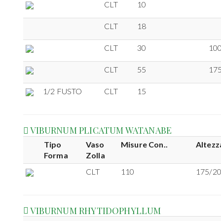
CLT
10
CLT
18
CLT
30
10
CLT
55
17
1/2 FUSTO
CLT
15
VIBURNUM PLICATUM WATANABE
Tipo
Vaso
Misure Con..
Altezz
Forma
Zolla
CLT
110
175/2
VIBURNUM RHYTIDOPHYLLUM