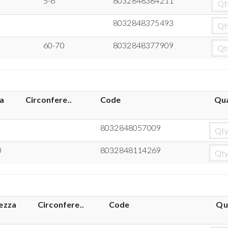
5-6
8032848384211
8032848375493
60-70
8032848377909
a
Circonfere..
Code
Qua
8032848057009
0
8032848114269
ezza
Circonfere..
Code
Qu