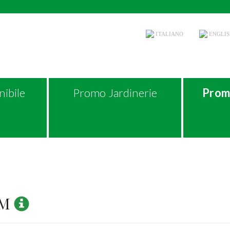
ITALIANO
ENGLIS
ibile
Promo Jardinerie
Prom
UM