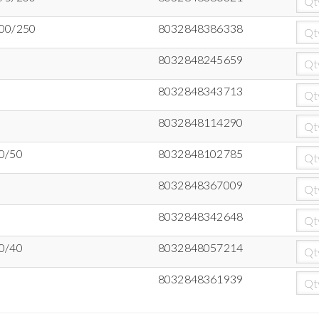
00/250
8032848386338
8032848245659
8032848343713
8032848114290
0/50
8032848102785
8032848367009
8032848342648
0/40
8032848057214
8032848361939