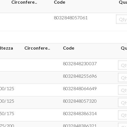
Circonfere..
Code
Qua
8032848057061
ltezza
Circonfere..
Code
Qu
8032848230037
8032848255696
00/125
8032848064649
00/125
8032848057320
50/175
8032848386314
75/200
8032848386321