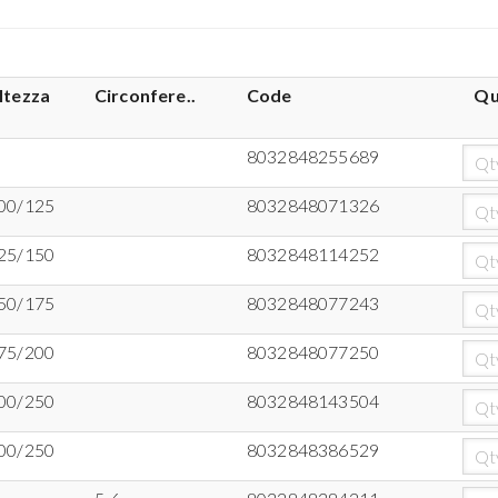
ltezza
Circonfere..
Code
Qu
8032848255689
00/125
8032848071326
25/150
8032848114252
50/175
8032848077243
75/200
8032848077250
00/250
8032848143504
00/250
8032848386529